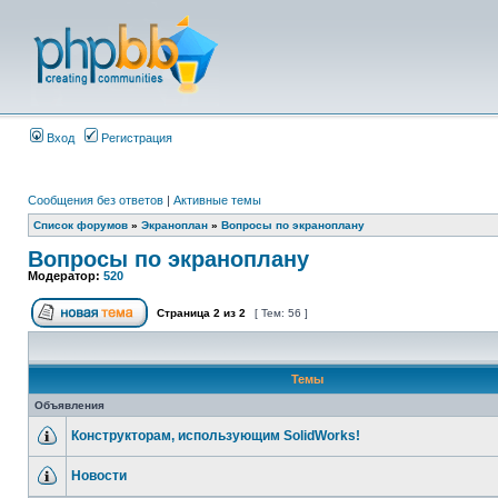
Вход
Регистрация
Сообщения без ответов
|
Активные темы
Список форумов
»
Экраноплан
»
Вопросы по экраноплану
Вопросы по экраноплану
Модератор:
520
Страница
2
из
2
[ Тем: 56 ]
Темы
Объявления
Конструкторам, использующим SolidWorks!
Новости